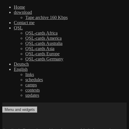
Home
download
Tape archive 160 Kbps
Contact me
QSL
QSL-cards Africa
QSL-cards America
QSL-cards Australia
QSL-cards Asia
QSL-cards Europe
QSL-cards Germany
Deutsch
English
links
schedules
camps
contests
updates
Skip
to
Menu and widgets
dxradio.de
DXing the world on shortwave
content