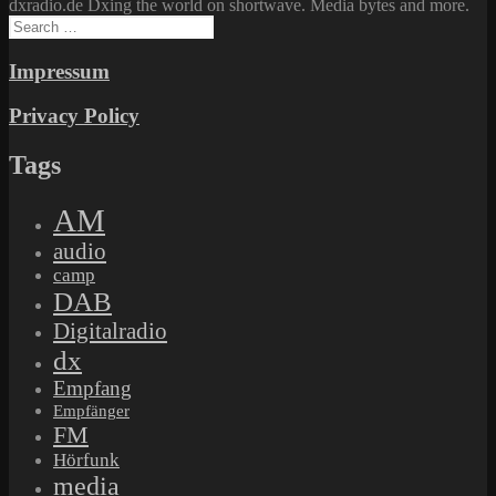
dxradio.de Dxing the world on shortwave. Media bytes and more.
Search
for:
Impressum
Privacy Policy
Tags
AM
audio
camp
DAB
Digitalradio
dx
Empfang
Empfänger
FM
Hörfunk
media