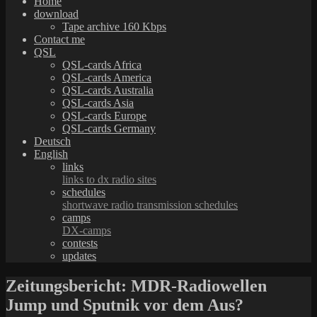
Home
download
Tape archive 160 Kbps
Contact me
QSL
QSL-cards Africa
QSL-cards America
QSL-cards Australia
QSL-cards Asia
QSL-cards Europe
QSL-cards Germany
Deutsch
English
links
links to dx radio sites
schedules
shortwave radio transmission schedules
camps
DX-camps
contests
updates
Zeitungsbericht: MDR-Radiowellen
Jump und Sputnik vor dem Aus?