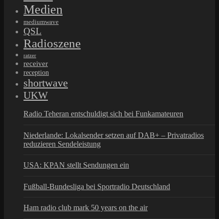
Medien
mediumwave
QSL
Radioszene
ratzer
receiver
reception
shortwave
UKW
Radio Teheran entschuldigt sich bei Funkamateuren
Niederlande: Lokalsender setzen auf DAB+ – Privatradios
reduzieren Sendeleistung
USA: KPAN stellt Sendungen ein
Fußball-Bundesliga bei Sportradio Deutschland
Ham radio club mark 50 years on the air