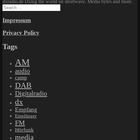
dxradio.de Dxing the world on shortwave. Media bytes and more.
Search
for:
Impressum
Privacy Policy
Tags
AM
audio
camp
DAB
Digitalradio
dx
Empfang
Empfänger
FM
Hörfunk
media