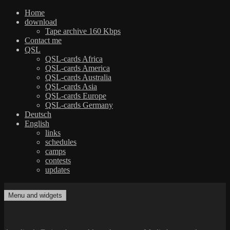
Home
download
Tape archive 160 Kbps
Contact me
QSL
QSL-cards Africa
QSL-cards America
QSL-cards Australia
QSL-cards Asia
QSL-cards Europe
QSL-cards Germany
Deutsch
English
links
schedules
camps
contests
updates
Skip
to
Menu and widgets
dxradio.de
DXing the world on shortwave
content