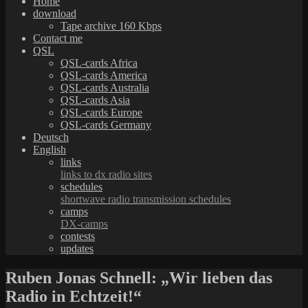
Home
download
Tape archive 160 Kbps
Contact me
QSL
QSL-cards Africa
QSL-cards America
QSL-cards Australia
QSL-cards Asia
QSL-cards Europe
QSL-cards Germany
Deutsch
English
links
links to dx radio sites
schedules
shortwave radio transmission schedules
camps
DX-camps
contests
updates
Ruben Jonas Schnell: „Wir lieben das
Radio in Echtzeit!“