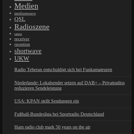
Medien
mediumwave
QSL
Radioszene
ratzer
receiver
reception
shortwave
UKW
Radio Teheran entschuldigt sich bei Funkamateuren
Niederlande: Lokalsender setzen auf DAB+ – Privatradios
reduzieren Sendeleistung
USA: KPAN stellt Sendungen ein
Fußball-Bundesliga bei Sportradio Deutschland
Ham radio club mark 50 years on the air