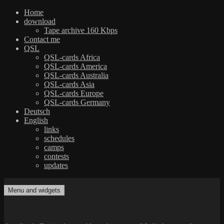
Home
download
Tape archive 160 Kbps
Contact me
QSL
QSL-cards Africa
QSL-cards America
QSL-cards Australia
QSL-cards Asia
QSL-cards Europe
QSL-cards Germany
Deutsch
English
links
schedules
camps
contests
updates
Skip
to
Menu and widgets
dxradio.de
DXing the world on shortwave
content