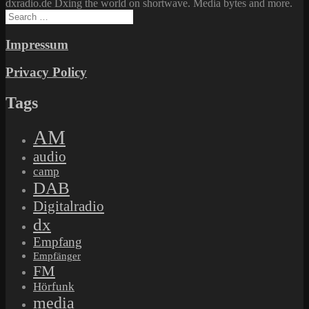
dxradio.de Dxing the world on shortwave. Media bytes and more.
Search
for:
Impressum
Privacy Policy
Tags
AM
audio
camp
DAB
Digitalradio
dx
Empfang
Empfänger
FM
Hörfunk
media