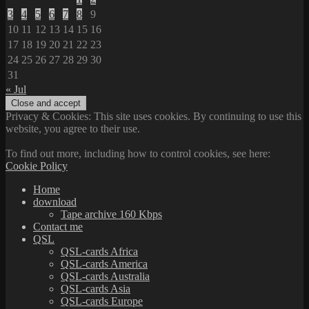
3
4
5
6
7
8
9
10
11
12
13
14
15
16
17
18
19
20
21
22
23
24
25
26
27
28
29
30
31
« Jul
Privacy & Cookies: This site uses cookies. By continuing to use this
website, you agree to their use.
To find out more, including how to control cookies, see here:
Cookie Policy
Home
download
Tape archive 160 Kbps
Contact me
QSL
QSL-cards Africa
QSL-cards America
QSL-cards Australia
QSL-cards Asia
QSL-cards Europe