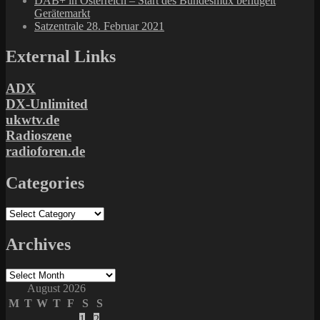
DAB+ in Österreich – Start des Bundesmux beflügelt
Gerätemarkt
Satzentrale 28. Februar 2021
External Links
ADX
DX-Unlimited
ukwtv.de
Radioszene
radioforen.de
Categories
Categories
Archives
Archives
August 2026
M
T
W
T
F
S
S
1
2