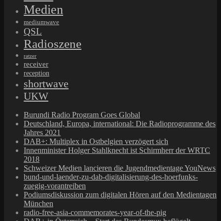
Medien
mediumwave
QSL
Radioszene
ratzer
receiver
reception
shortwave
UKW
Burundi Radio Program Goes Global
Deutschland, Europa, international: Die Radioprogramme des
Jahres 2021
DAB+: Multiplex in Ostbelgien verzögert sich
Innenminister Holger Stahlknecht ist Schirmherr der WRTC
2018
Schweizer Medien lancieren die Jugendmedientage YouNews
bund-und-laender-zu-dab-digitalisierung-des-hoerfunks-
zuegig-vorantreiben
Podiumsdiskussion zum digitalen Hören auf den Medientagen
München
radio-free-asia-commemorates-year-of-the-pig