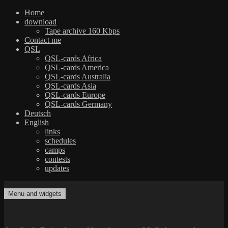
Home
download
Tape archive 160 Kbps
Contact me
QSL
QSL-cards Africa
QSL-cards America
QSL-cards Australia
QSL-cards Asia
QSL-cards Europe
QSL-cards Germany
Deutsch
English
links
schedules
camps
contests
updates
Skip
to
Menu and widgets
dxradio.de
DXing the world on shortwave
content