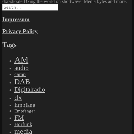
dxradio.de Dxing the world on shortwave. Media bytes and more.
Search
for:
Impressum
Privacy Policy
Tags
AM
audio
camp
DAB
Digitalradio
dx
Empfang
Empfänger
FM
Hörfunk
media