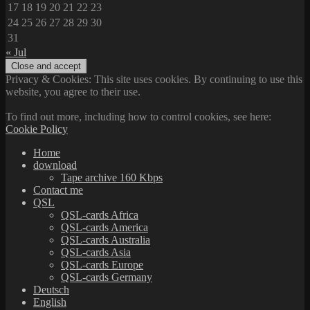
17
18
19
20
21
22
23
24
25
26
27
28
29
30
31
« Jul
Privacy & Cookies: This site uses cookies. By continuing to use this
website, you agree to their use.
To find out more, including how to control cookies, see here:
Cookie Policy
Home
download
Tape archive 160 Kbps
Contact me
QSL
QSL-cards Africa
QSL-cards America
QSL-cards Australia
QSL-cards Asia
QSL-cards Europe
QSL-cards Germany
Deutsch
English