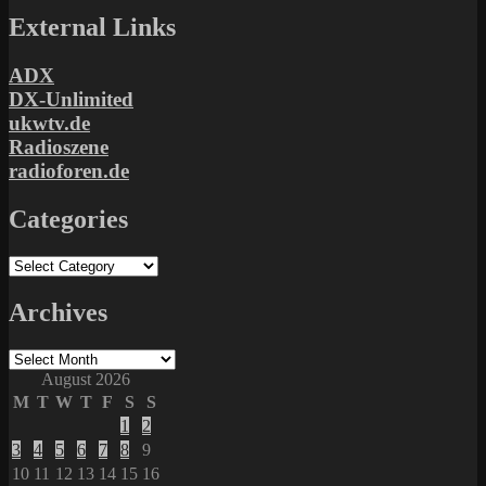
External Links
ADX
DX-Unlimited
ukwtv.de
Radioszene
radioforen.de
Categories
Categories
Archives
Archives
August 2026
M
T
W
T
F
S
S
1
2
3
4
5
6
7
8
9
10
11
12
13
14
15
16