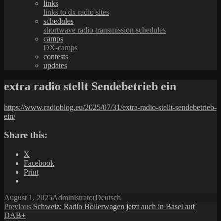
links
links to dx radio sites
schedules
shortwave radio transmission schedules
camps
DX-camps
contests
updates
extra radio stellt Sendebetrieb ein
https://www.radioblog.eu/2025/07/31/extra-radio-stellt-sendebetrieb-
ein/
Share this:
X
Facebook
Print
Posted
Author
Categories
August 1, 2025
Administrator
Deutsch
on
Post
Previous
Previous
Schweiz: Radio Bollerwagen jetzt auch in Basel auf
post:
DAB+