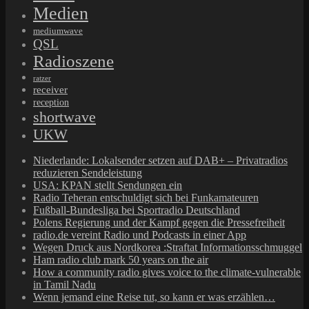
Medien
mediumwave
QSL
Radioszene
ratzer
receiver
reception
shortwave
UKW
Niederlande: Lokalsender setzen auf DAB+ – Privatradios
reduzieren Sendeleistung
USA: KPAN stellt Sendungen ein
Radio Teheran entschuldigt sich bei Funkamateuren
Fußball-Bundesliga bei Sportradio Deutschland
Polens Regierung und der Kampf gegen die Pressefreiheit
radio.de vereint Radio und Podcasts in einer App
Wegen Druck aus Nordkorea :Straftat Informationsschmuggel
Ham radio club mark 50 years on the air
How a community radio gives voice to the climate-vulnerable
in Tamil Nadu
Wenn jemand eine Reise tut, so kann er was erzählen…