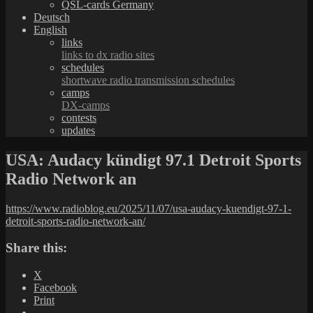
QSL-cards Germany
Deutsch
English
links
links to dx radio sites
schedules
shortwave radio transmission schedules
camps
DX-camps
contests
updates
USA: Audacy kündigt 97.1 Detroit Sports
Radio Network an
https://www.radioblog.eu/2025/11/07/usa-audacy-kuendigt-97-1-
detroit-sports-radio-network-an/
Share this:
X
Facebook
Print