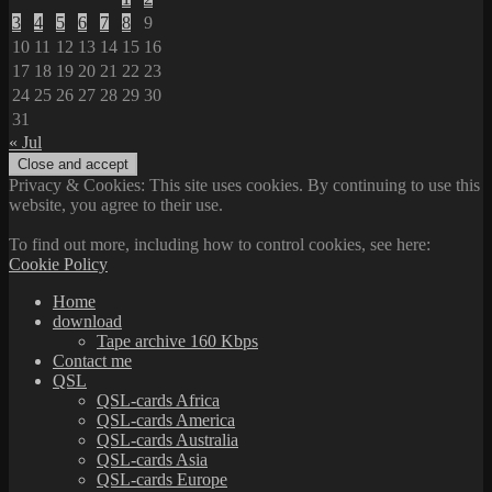
3
4
5
6
7
8
9
10
11
12
13
14
15
16
17
18
19
20
21
22
23
24
25
26
27
28
29
30
31
« Jul
Privacy & Cookies: This site uses cookies. By continuing to use this
website, you agree to their use.
To find out more, including how to control cookies, see here:
Cookie Policy
Home
download
Tape archive 160 Kbps
Contact me
QSL
QSL-cards Africa
QSL-cards America
QSL-cards Australia
QSL-cards Asia
QSL-cards Europe