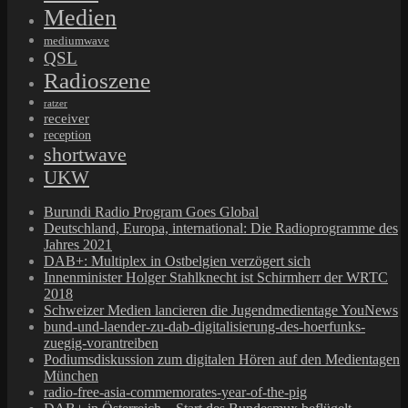
Medien
mediumwave
QSL
Radioszene
ratzer
receiver
reception
shortwave
UKW
Burundi Radio Program Goes Global
Deutschland, Europa, international: Die Radioprogramme des
Jahres 2021
DAB+: Multiplex in Ostbelgien verzögert sich
Innenminister Holger Stahlknecht ist Schirmherr der WRTC
2018
Schweizer Medien lancieren die Jugendmedientage YouNews
bund-und-laender-zu-dab-digitalisierung-des-hoerfunks-
zuegig-vorantreiben
Podiumsdiskussion zum digitalen Hören auf den Medientagen
München
radio-free-asia-commemorates-year-of-the-pig