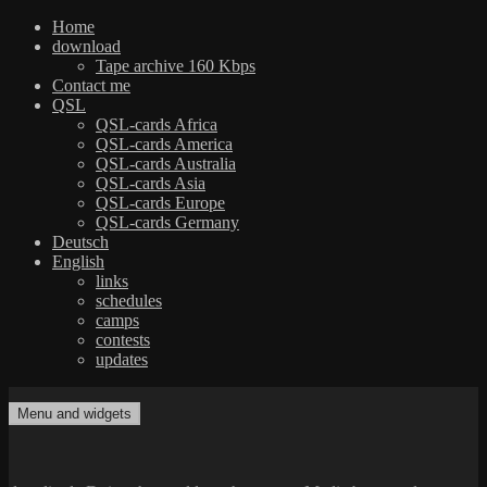
Home
download
Tape archive 160 Kbps
Contact me
QSL
QSL-cards Africa
QSL-cards America
QSL-cards Australia
QSL-cards Asia
QSL-cards Europe
QSL-cards Germany
Deutsch
English
links
schedules
camps
contests
updates
Skip
to
Menu and widgets
dxradio.de
DXing the world on shortwave
content