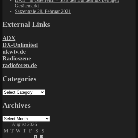
DAB+ in Österreich – Start des Bundesmux beflügelt
Gerätemarkt
Satzentrale 28. Februar 2021
External Links
ADX
DX-Unlimited
ukwtv.de
Radioszene
radioforen.de
Categories
Categories
Archives
Archives
August 2026
M
T
W
T
F
S
S
1
2