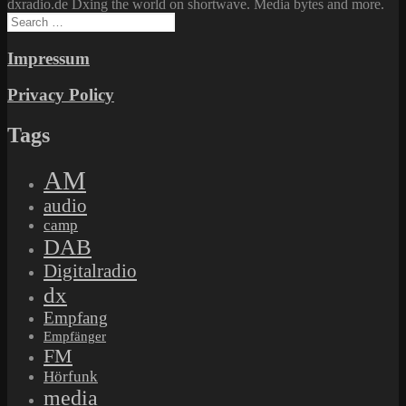
dxradio.de Dxing the world on shortwave. Media bytes and more.
Search
for:
Impressum
Privacy Policy
Tags
AM
audio
camp
DAB
Digitalradio
dx
Empfang
Empfänger
FM
Hörfunk
media