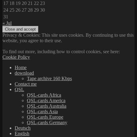
17
18
19
20
21
22
23
24
25
26
27
28
29
30
31
« Jul
Privacy & Cookies: This site uses cookies. By continuing to use this
website, you agree to their use.
To find out more, including how to control cookies, see here:
Cookie Policy
Home
download
Tape archive 160 Kbps
Contact me
QSL
QSL-cards Africa
QSL-cards America
QSL-cards Australia
QSL-cards Asia
QSL-cards Europe
QSL-cards Germany
Deutsch
English