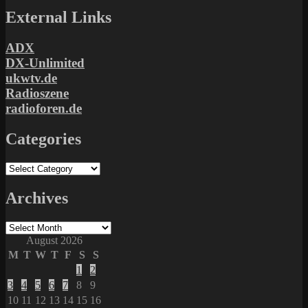
External Links
ADX
DX-Unlimited
ukwtv.de
Radioszene
radioforen.de
Categories
Categories
Archives
Archives
August 2026
M
T
W
T
F
S
S
1
2
3
4
5
6
7
8
9
10
11
12
13
14
15
16