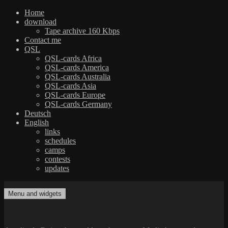
Home
download
Tape archive 160 Kbps
Contact me
QSL
QSL-cards Africa
QSL-cards America
QSL-cards Australia
QSL-cards Asia
QSL-cards Europe
QSL-cards Germany
Deutsch
English
links
schedules
camps
contests
updates
Skip
to
Menu and widgets
dxradio.de
DXing the world on shortwave
content