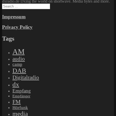
dxradio.de Dxing the world on shortwave. Media bytes and more.
Search
for:
Impressum
Privacy Policy
Tags
AM
audio
camp
DAB
Digitalradio
dx
Empfang
Empfänger
FM
Hörfunk
media