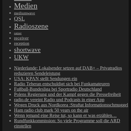
Medien
mediumwave
QSL
Radioszene
ratzer
receiver
reception
shortwave
UKW
Niederlande: Lokalsender setzen auf DAB+ – Privatradios
reduzieren Sendeleistung
USA: KPAN stellt Sendungen ein
Radio Teheran entschuldigt sich bei Funkamateuren
Fußball-Bundesliga bei Sportradio Deutschland
Polens Regierung und der Kampf gegen die Pressefreiheit
radio.de vereint Radio und Podcasts in einer App
Wegen Druck aus Nordkorea :Straftat Informationsschmuggel
Ham radio club mark 50 years on the air
Wenn jemand eine Reise tut, so kann er was erzählen…
Rundfunkkommission: So viele Programme soll die ARD
einstellen