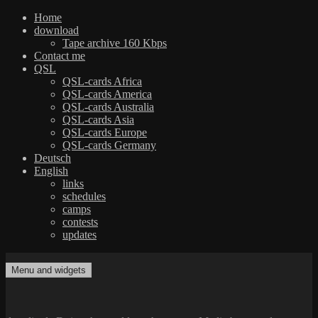
Home
download
Tape archive 160 Kbps
Contact me
QSL
QSL-cards Africa
QSL-cards America
QSL-cards Australia
QSL-cards Asia
QSL-cards Europe
QSL-cards Germany
Deutsch
English
links
schedules
camps
contests
updates
Skip
to
Menu and widgets
dxradio.de
DXing the world on shortwave
content