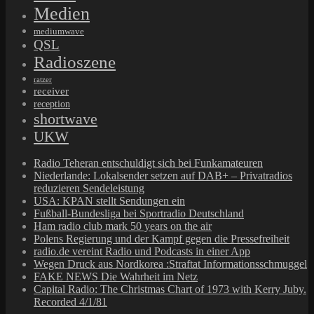
Medien
mediumwave
QSL
Radioszene
ratzer
receiver
reception
shortwave
UKW
Radio Teheran entschuldigt sich bei Funkamateuren
Niederlande: Lokalsender setzen auf DAB+ – Privatradios
reduzieren Sendeleistung
USA: KPAN stellt Sendungen ein
Fußball-Bundesliga bei Sportradio Deutschland
Ham radio club mark 50 years on the air
Polens Regierung und der Kampf gegen die Pressefreiheit
radio.de vereint Radio und Podcasts in einer App
Wegen Druck aus Nordkorea :Straftat Informationsschmuggel
FAKE NEWS Die Wahrheit im Netz
Capital Radio: The Christmas Chart of 1973 with Kerry Juby.
Recorded 4/1/81