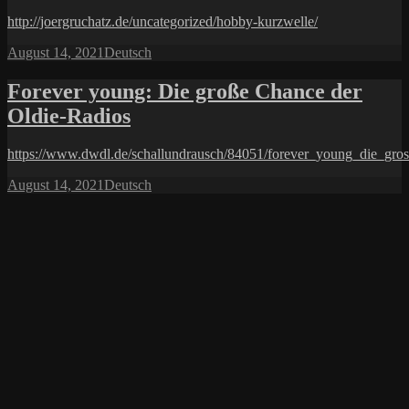
http://joergruchatz.de/uncategorized/hobby-kurzwelle/
Posted
Categories
August 14, 2021
Deutsch
on
Forever young: Die große Chance der
Oldie-Radios
https://www.dwdl.de/schallundrausch/84051/forever_young_die_gros
Posted
Categories
August 14, 2021
Deutsch
on