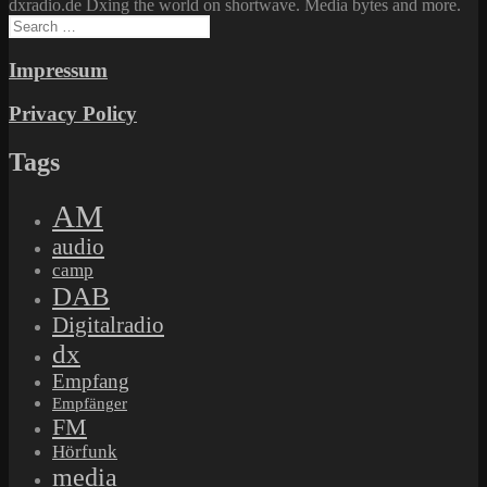
dxradio.de Dxing the world on shortwave. Media bytes and more.
Search
for:
Impressum
Privacy Policy
Tags
AM
audio
camp
DAB
Digitalradio
dx
Empfang
Empfänger
FM
Hörfunk
media