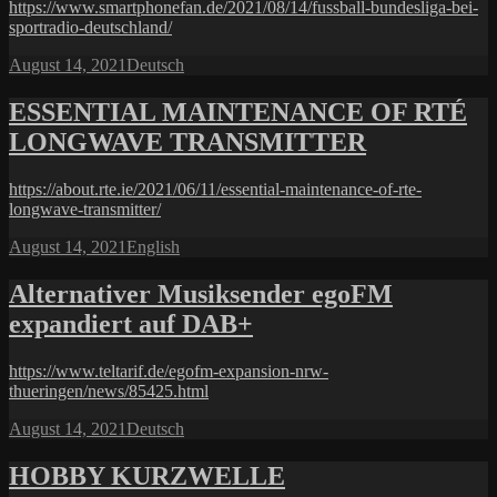
https://www.smartphonefan.de/2021/08/14/fussball-bundesliga-bei-
sportradio-deutschland/
Posted
Categories
August 14, 2021
Deutsch
on
ESSENTIAL MAINTENANCE OF RTÉ
LONGWAVE TRANSMITTER
https://about.rte.ie/2021/06/11/essential-maintenance-of-rte-
longwave-transmitter/
Posted
Categories
August 14, 2021
English
on
Alternativer Musiksender egoFM
expandiert auf DAB+
https://www.teltarif.de/egofm-expansion-nrw-
thueringen/news/85425.html
Posted
Categories
August 14, 2021
Deutsch
on
HOBBY KURZWELLE