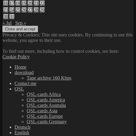
16
17
18
19
20
21
22
23
24
25
26
27
28
29
30
31
« Jul
Sep »
Privacy & Cookies: This site uses cookies. By continuing to use this
website, you agree to their use.
To find out more, including how to control cookies, see here:
Cookie Policy
Home
download
Tape archive 160 Kbps
Contact me
QSL
QSL-cards Africa
QSL-cards America
QSL-cards Australia
QSL-cards Asia
QSL-cards Europe
QSL-cards Germany
Deutsch
English