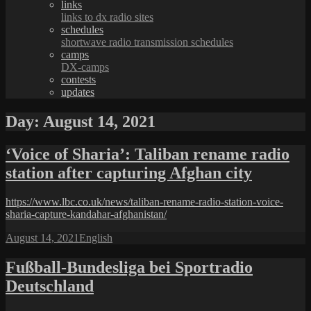
links
links to dx radio sites
schedules
shortwave radio transmission schedules
camps
DX-camps
contests
updates
Day:
August 14, 2021
‘Voice of Sharia’: Taliban rename radio
station after capturing Afghan city
https://www.lbc.co.uk/news/taliban-rename-radio-station-voice-
sharia-capture-kandahar-afghanistan/
Posted
Categories
August 14, 2021
English
on
Fußball-Bundesliga bei Sportradio
Deutschland