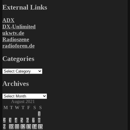
External Links
ADX
DX-Unlimited
ukwtv.de
Radioszene
radioforen.de
Categories
Categories
Archives
Archives
August 2021
M
T
W
T
F
S
S
1
2
3
4
5
6
7
8
9
10
11
12
13
14
15