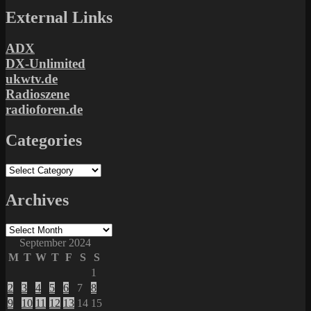
External Links
ADX
DX-Unlimited
ukwtv.de
Radioszene
radioforen.de
Categories
Categories
Archives
Archives
September 2024
M
T
W
T
F
S
S
1
2
3
4
5
6
7
8
9
10
11
12
13
14
15