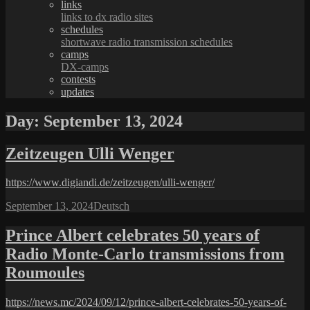
links
links to dx radio sites
schedules
shortwave radio transmission schedules
camps
DX-camps
contests
updates
Day:
September 13, 2024
Zeitzeugen Ulli Wenger
https://www.digiandi.de/zeitzeugen/ulli-wenger/
Posted
Categories
September 13, 2024
Deutsch
on
Prince Albert celebrates 50 years of
Radio Monte-Carlo transmissions from
Roumoules
https://news.mc/2024/09/12/prince-albert-celebrates-50-years-of-