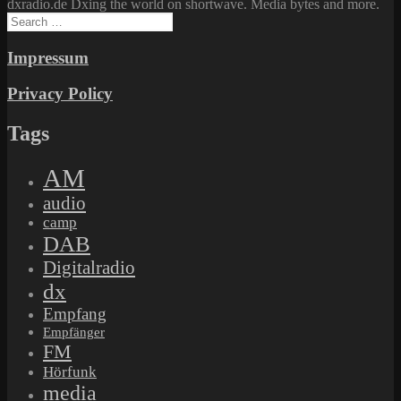
dxradio.de Dxing the world on shortwave. Media bytes and more.
Search
for:
Impressum
Privacy Policy
Tags
AM
audio
camp
DAB
Digitalradio
dx
Empfang
Empfänger
FM
Hörfunk
media