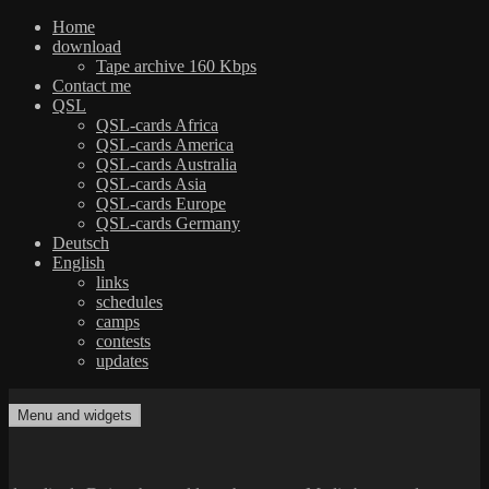
Home
download
Tape archive 160 Kbps
Contact me
QSL
QSL-cards Africa
QSL-cards America
QSL-cards Australia
QSL-cards Asia
QSL-cards Europe
QSL-cards Germany
Deutsch
English
links
schedules
camps
contests
updates
Skip
to
Menu and widgets
dxradio.de
DXing the world on shortwave
content