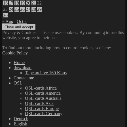
16
17
18
19
20
21
22
23
24
25
26
27
28
29
30
« Aug
Oct »
Privacy & Cookies: This site uses cookies. By continuing to use this
website, you agree to their use.
To find out more, including how to control cookies, see here:
Cookie Policy
Home
download
Tape archive 160 Kbps
Contact me
QSL
QSL-cards Africa
QSL-cards America
QSL-cards Australia
QSL-cards Asia
QSL-cards Europe
QSL-cards Germany
Deutsch
English