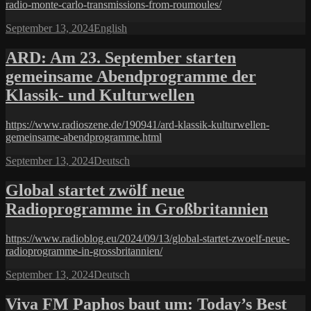
radio-monte-carlo-transmissions-from-roumoules/
Posted
Categories
September 13, 2024
English
on
ARD: Am 23. September starten
gemeinsame Abendprogramme der
Klassik- und Kulturwellen
https://www.radioszene.de/190941/ard-klassik-kulturwellen-
gemeinsame-abendprogramme.html
Posted
Categories
September 13, 2024
Deutsch
on
Global startet zwölf neue
Radioprogramme in Großbritannien
https://www.radioblog.eu/2024/09/13/global-startet-zwoelf-neue-
radioprogramme-in-grossbritannien/
Posted
Categories
September 13, 2024
Deutsch
on
Viva FM Paphos baut um: Today’s Best