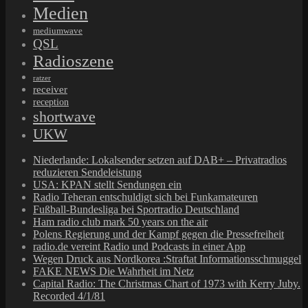
Medien
mediumwave
QSL
Radioszene
ratzer
receiver
reception
shortwave
UKW
Niederlande: Lokalsender setzen auf DAB+ – Privatradios
reduzieren Sendeleistung
USA: KPAN stellt Sendungen ein
Radio Teheran entschuldigt sich bei Funkamateuren
Fußball-Bundesliga bei Sportradio Deutschland
Ham radio club mark 50 years on the air
Polens Regierung und der Kampf gegen die Pressefreiheit
radio.de vereint Radio und Podcasts in einer App
Wegen Druck aus Nordkorea :Straftat Informationsschmuggel
FAKE NEWS Die Wahrheit im Netz
Capital Radio: The Christmas Chart of 1973 with Kerry Juby.
Recorded 4/1/81