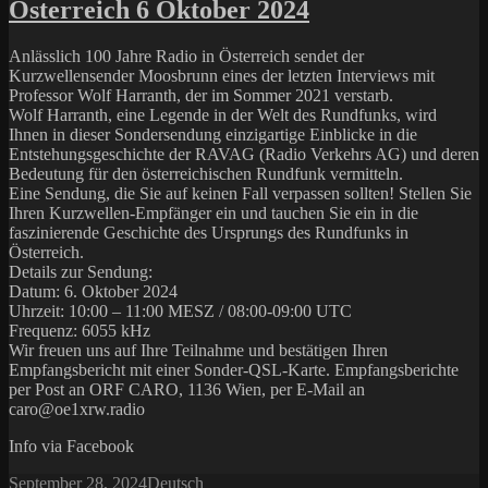
Österreich 6 Oktober 2024
Anlässlich 100 Jahre Radio in Österreich sendet der
Kurzwellensender Moosbrunn eines der letzten Interviews mit
Professor Wolf Harranth, der im Sommer 2021 verstarb.
Wolf Harranth, eine Legende in der Welt des Rundfunks, wird
Ihnen in dieser Sondersendung einzigartige Einblicke in die
Entstehungsgeschichte der RAVAG (Radio Verkehrs AG) und deren
Bedeutung für den österreichischen Rundfunk vermitteln.
Eine Sendung, die Sie auf keinen Fall verpassen sollten! Stellen Sie
Ihren Kurzwellen-Empfänger ein und tauchen Sie ein in die
faszinierende Geschichte des Ursprungs des Rundfunks in
Österreich.
Details zur Sendung:
Datum: 6. Oktober 2024
Uhrzeit: 10:00 – 11:00 MESZ / 08:00-09:00 UTC
Frequenz: 6055 kHz
Wir freuen uns auf Ihre Teilnahme und bestätigen Ihren
Empfangsbericht mit einer Sonder-QSL-Karte. Empfangsberichte
per Post an ORF CARO, 1136 Wien, per E-Mail an
caro@oe1xrw.radio
Info via Facebook
Posted
Categories
September 28, 2024
Deutsch