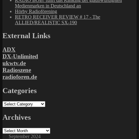
RADIO BOB! führt das Ranking der glaubwürdigsten
Medienmarken in Deutschland an
Hörby Radioförening
RETRO RECEIVER REVIEW # 17 - The
ALLIED/REALISTIC SX-190
External Links
ADX
DX-Unlimited
ukwtv.de
Radioszene
radioforen.de
Categories
Categories
Archives
Archives
September 2024