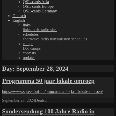
QSL-cards Asia
QSL-cards Europe
QSL-cards Germany
Deutsch
English
links
links to dx radio sites
schedules
shortwave radio transmission schedules
camps
DX-camps
contests
updates
Day:
September 28, 2024
Programma 50 jaar lokale omroep
https://www.spreekbuis.nl/programma-50-jaar-lokale-omroep/
Posted
Categories
September 28, 2024
Deutsch
on
Sondersendung 100 Jahre Radio in