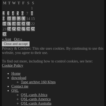
M
T
W
T
F
S
S
1
2
3
4
5
6
7
8
9
10
11
12
13
14
15
16
17
18
19
20
21
22
23
24
25
26
27
28
29
30
« Aug
Oct »
Privacy & Cookies: This site uses cookies. By continuing to use this
website, you agree to their use.
To find out more, including how to control cookies, see here:
Cookie Policy
Home
download
Tape archive 160 Kbps
Contact me
QSL
QSL-cards Africa
QSL-cards America
QSL-cards Australia