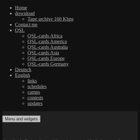
Home
download
Tape archive 160 Kbps
Contact me
QSL
QSL-cards Africa
QSL-cards America
QSL-cards Australia
QSL-cards Asia
QSL-cards Europe
QSL-cards Germany
Deutsch
English
links
schedules
camps
contests
updates
Skip
to
Menu and widgets
dxradio.de
DXing the world on shortwave
content