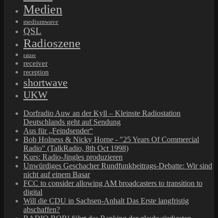
Medien
mediumwave
QSL
Radioszene
ratzer
receiver
reception
shortwave
UKW
Dorfradio Auw an der Kyll – Kleinste Radiostation
Deutschlands geht auf Sendung
Aus für „Feindsender“
Bob Holness & Nicky Horne - "25 Years Of Commercial
Radio" (TalkRadio, 8th Oct 1998)
Kurs: Radio-Jingles produzieren
Unwürdiges Geschacher Rundfunkbeitrags-Debatte: Wir sind
nicht auf einem Basar
FCC to consider allowing AM broadcasters to transition to
digital
Will die CDU in Sachsen-Anhalt Das Erste langfristig
abschaffen?