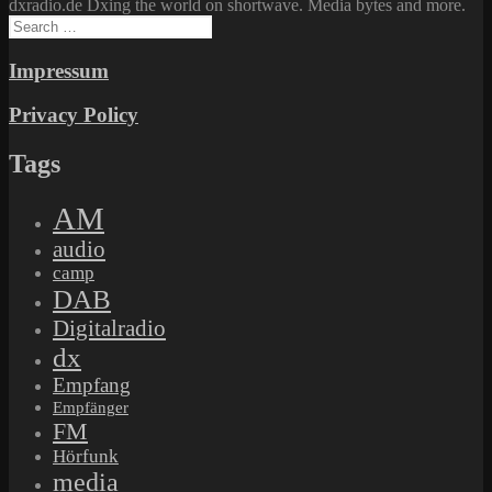
dxradio.de Dxing the world on shortwave. Media bytes and more.
Search
for:
Impressum
Privacy Policy
Tags
AM
audio
camp
DAB
Digitalradio
dx
Empfang
Empfänger
FM
Hörfunk
media