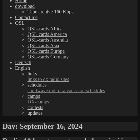
Home
download
Tape archive 160 Kbps
Contact me
QSL
QSL-cards Africa
QSL-cards America
QSL-cards Australia
QSL-cards Asia
QSL-cards Europe
QSL-cards Germany
Deutsch
English
links
links to dx radio sites
schedules
shortwave radio transmission schedules
camps
DX-camps
contests
updates
Day:
September 16, 2024