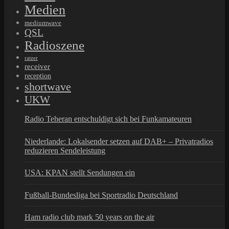
Medien
mediumwave
QSL
Radioszene
ratzer
receiver
reception
shortwave
UKW
Radio Teheran entschuldigt sich bei Funkamateuren
Niederlande: Lokalsender setzen auf DAB+ – Privatradios
reduzieren Sendeleistung
USA: KPAN stellt Sendungen ein
Fußball-Bundesliga bei Sportradio Deutschland
Ham radio club mark 50 years on the air