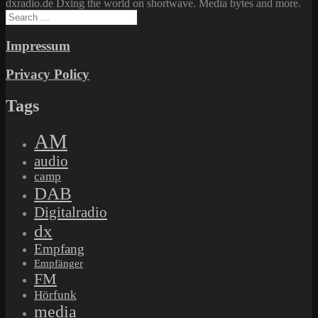
dxradio.de Dxing the world on shortwave. Media bytes and more.
Search
for:
Impressum
Privacy Policy
Tags
AM
audio
camp
DAB
Digitalradio
dx
Empfang
Empfänger
FM
Hörfunk
media