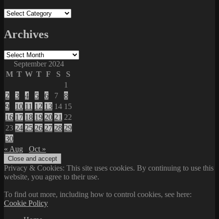
Categories
Archives
Archives
September 2024
M
T
W
T
F
S
S
1
2
3
4
5
6
7
8
9
10
11
12
13
14
15
16
17
18
19
20
21
22
23
24
25
26
27
28
29
30
« Aug
Oct »
Privacy & Cookies: This site uses cookies. By continuing to use this
website, you agree to their use.
To find out more, including how to control cookies, see here:
Cookie Policy