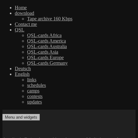
Home
download
Tape archive 160 Kbps
Contact me
QSL
QSL-cards Africa
QSL-cards America
QSL-cards Australia
QSL-cards Asia
QSL-cards Europe
QSL-cards Germany
Deutsch
English
links
schedules
camps
contests
updates
Skip
to
Menu and widgets
dxradio.de
DXing the world on shortwave
content