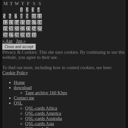
M
T
W
T
F
S
S
1
2
3
4
5
6
7
8
9
10
11
12
13
14
15
16
17
18
19
20
21
22
23
24
25
26
27
28
29
30
31
« Apr
Jun »
Privacy & Cookies: This site uses cookies. By continuing to use this
website, you agree to their use.
To find out more, including how to control cookies, see here:
Cookie Policy
Home
download
Tape archive 160 Kbps
Contact me
QSL
QSL-cards Africa
QSL-cards America
QSL-cards Australia
QSL-cards Asia