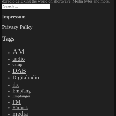
dxradio.de Dxing the world on shortwave. Media bytes and more.
Search
for:
Impressum
Privacy Policy
Tags
AM
audio
camp
DAB
Digitalradio
dx
Empfang
Empfänger
FM
Hörfunk
media