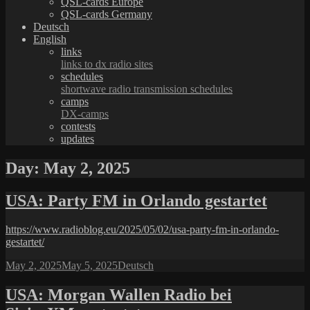
QSL-cards Europe
QSL-cards Germany
Deutsch
English
links
links to dx radio sites
schedules
shortwave radio transmission schedules
camps
DX-camps
contests
updates
Day:
May 2, 2025
USA: Party FM in Orlando gestartet
https://www.radioblog.eu/2025/05/02/usa-party-fm-in-orlando-
gestartet/
Posted
Categories
May 2, 2025
May 5, 2025
Deutsch
on
USA: Morgan Wallen Radio bei