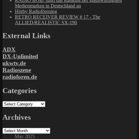
RADIO BOB! führt das Ranking der glaubwürdigsten
Medienmarken in Deutschland an
Hörby Radioförening
RETRO RECEIVER REVIEW # 17 - The
ALLIED/REALISTIC SX-190
External Links
ADX
DX-Unlimited
ukwtv.de
Radioszene
radioforen.de
Categories
Categories
Archives
Archives
May 2025