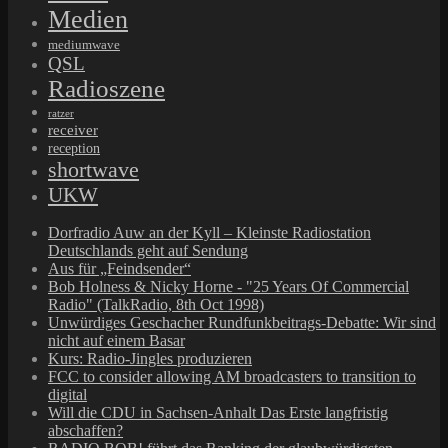
Medien
mediumwave
QSL
Radioszene
ratzer
receiver
reception
shortwave
UKW
Dorfradio Auw an der Kyll – Kleinste Radiostation
Deutschlands geht auf Sendung
Aus für „Feindsender“
Bob Holness & Nicky Horne - "25 Years Of Commercial
Radio" (TalkRadio, 8th Oct 1998)
Unwürdiges Geschacher Rundfunkbeitrags-Debatte: Wir sind
nicht auf einem Basar
Kurs: Radio-Jingles produzieren
FCC to consider allowing AM broadcasters to transition to
digital
Will die CDU in Sachsen-Anhalt Das Erste langfristig
abschaffen?