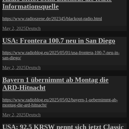
Informationsquelle
https://www.radioszene.de/202345/blackout-radio.html
Posted
Categories
May 2, 2025
Deutsch
on
USA: Frontera 100.7 neu in San Diego
https://www.radioblog.eu/2025/05/01/usa-frontera-100-7-neu-in-
san-diego/
Posted
Categories
May 2, 2025
Deutsch
on
Bayern 1 übernimmt ab Montag die
ARD-Hitnacht
https://www.radioblog.eu/2025/05/02/bayern-1-uebernimmt-ab-
montag-die-ard-hitnacht/
Posted
Categories
May 2, 2025
Deutsch
on
USA: 92.5 KRSW nennt sich jetzt Classic