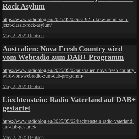
Rock Asylum
https://www.radioblog.eu/2025/05/02/usa-92-5-krsw-nennt-sich-
jetzt-classic-rock-asylum/
Posted
Categories
May 2, 2025
Deutsch
on
Australien: Nova Fresh Country wird
vom Webradio zum DAB+ Programm
https://www.radioblog.eu/2025/05/02/australien-nova-fresh-country-
wird-vom-webradio-zum-dab-programm/
Posted
Categories
May 2, 2025
Deutsch
on
Liechtenstein: Radio Vaterland auf DAB+
gestartet
https://www.radioblog.eu/2025/05/02/liechtenstein-radio-vaterland-
auf-dab-gestartet/
Posted
Categories
May 2, 2025
Deutsch