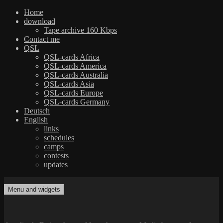
Home
download
Tape archive 160 Kbps
Contact me
QSL
QSL-cards Africa
QSL-cards America
QSL-cards Australia
QSL-cards Asia
QSL-cards Europe
QSL-cards Germany
Deutsch
English
links
schedules
camps
contests
updates
Skip
to
Menu and widgets
dxradio.de
DXing the world on shortwave
content