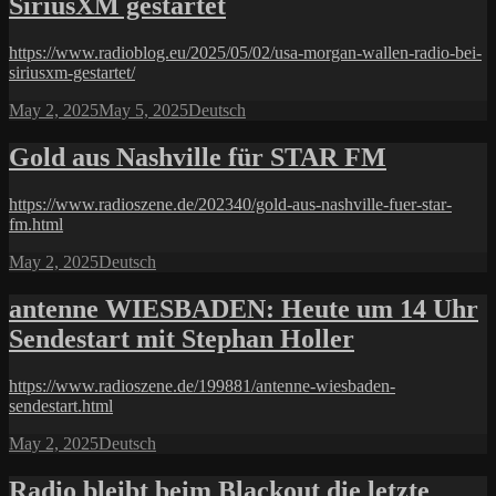
SiriusXM gestartet
https://www.radioblog.eu/2025/05/02/usa-morgan-wallen-radio-bei-
siriusxm-gestartet/
Posted
Categories
May 2, 2025
May 5, 2025
Deutsch
on
Gold aus Nashville für STAR FM
https://www.radioszene.de/202340/gold-aus-nashville-fuer-star-
fm.html
Posted
Categories
May 2, 2025
Deutsch
on
antenne WIESBADEN: Heute um 14 Uhr
Sendestart mit Stephan Holler
https://www.radioszene.de/199881/antenne-wiesbaden-
sendestart.html
Posted
Categories
May 2, 2025
Deutsch
on
Radio bleibt beim Blackout die letzte