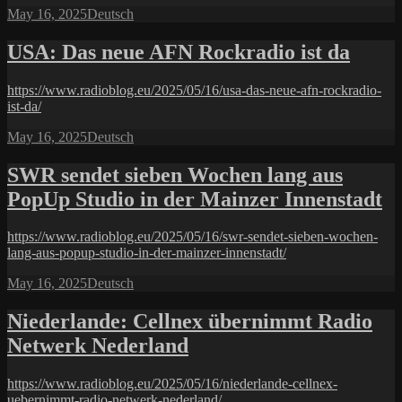
Posted
Categories
May 16, 2025
Deutsch
on
USA: Das neue AFN Rockradio ist da
https://www.radioblog.eu/2025/05/16/usa-das-neue-afn-rockradio-
ist-da/
Posted
Categories
May 16, 2025
Deutsch
on
SWR sendet sieben Wochen lang aus
PopUp Studio in der Mainzer Innenstadt
https://www.radioblog.eu/2025/05/16/swr-sendet-sieben-wochen-
lang-aus-popup-studio-in-der-mainzer-innenstadt/
Posted
Categories
May 16, 2025
Deutsch
on
Niederlande: Cellnex übernimmt Radio
Netwerk Nederland
https://www.radioblog.eu/2025/05/16/niederlande-cellnex-
uebernimmt-radio-netwerk-nederland/