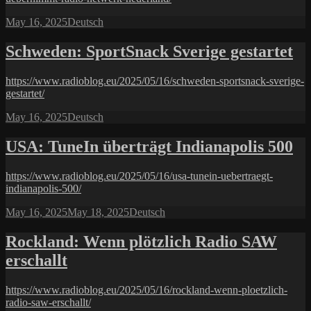
Posted
Categories
May 16, 2025
Deutsch
on
Schweden: SportSnack Sverige gestartet
https://www.radioblog.eu/2025/05/16/schweden-sportsnack-sverige-
gestartet/
Posted
Categories
May 16, 2025
Deutsch
on
USA: TuneIn überträgt Indianapolis 500
https://www.radioblog.eu/2025/05/16/usa-tunein-uebertraegt-
indianapolis-500/
Posted
Categories
May 16, 2025
May 18, 2025
Deutsch
on
Rockland: Wenn plötzlich Radio SAW
erschallt
https://www.radioblog.eu/2025/05/16/rockland-wenn-ploetzlich-
radio-saw-erschallt/