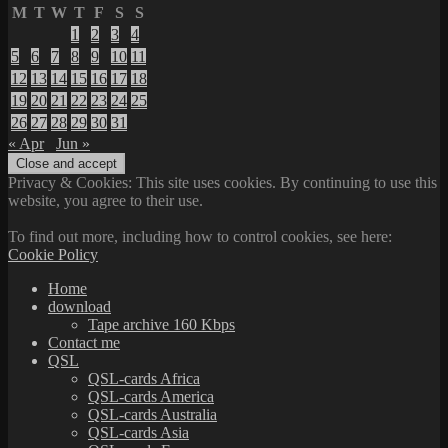
M
T
W
T
F
S
S
1
2
3
4
5
6
7
8
9
10
11
12
13
14
15
16
17
18
19
20
21
22
23
24
25
26
27
28
29
30
31
« Apr
Jun »
Privacy & Cookies: This site uses cookies. By continuing to use this
website, you agree to their use.
To find out more, including how to control cookies, see here:
Cookie Policy
Home
download
Tape archive 160 Kbps
Contact me
QSL
QSL-cards Africa
QSL-cards America
QSL-cards Australia
QSL-cards Asia