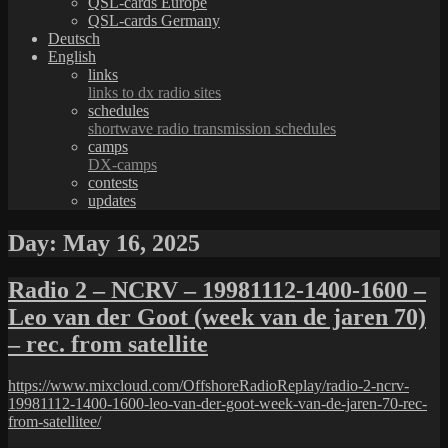
QSL-cards Europe
QSL-cards Germany
Deutsch
English
links
links to dx radio sites
schedules
shortwave radio transmission schedules
camps
DX-camps
contests
updates
Day:
May 16, 2025
Radio 2 – NCRV – 19981112-1400-1600 –
Leo van der Goot (week van de jaren 70)
– rec. from satellite
https://www.mixcloud.com/OffshoreRadioReplay/radio-2-ncrv-
19981112-1400-1600-leo-van-der-goot-week-van-de-jaren-70-rec-
from-satellitee/