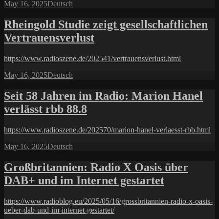
Posted
Categories
May 16, 2025
Deutsch
on
Rheingold Studie zeigt gesellschaftlichen
Vertrauensverlust
https://www.radioszene.de/202541/vertrauensverlust.html
Posted
Categories
May 16, 2025
Deutsch
on
Seit 58 Jahren im Radio: Marion Hanel
verlässt rbb 88.8
https://www.radioszene.de/202570/marion-hanel-verlaesst-rbb.html
Posted
Categories
May 16, 2025
Deutsch
on
Großbritannien: Radio X Oasis über
DAB+ und im Internet gestartet
https://www.radioblog.eu/2025/05/16/grossbritannien-radio-x-oasis-
ueber-dab-und-im-internet-gestartet/