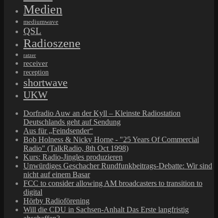
Medien
mediumwave
QSL
Radioszene
ratzer
receiver
reception
shortwave
UKW
Dorfradio Auw an der Kyll – Kleinste Radiostation
Deutschlands geht auf Sendung
Aus für „Feindsender“
Bob Holness & Nicky Horne - "25 Years Of Commercial
Radio" (TalkRadio, 8th Oct 1998)
Kurs: Radio-Jingles produzieren
Unwürdiges Geschacher Rundfunkbeitrags-Debatte: Wir sind
nicht auf einem Basar
FCC to consider allowing AM broadcasters to transition to
digital
Hörby Radioförening
Will die CDU in Sachsen-Anhalt Das Erste langfristig