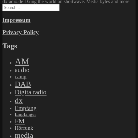
dxradio.de Dxing the world on shortwave. Media bytes and more.
Search
for:
Impressum
Privacy Policy
Tags
AM
audio
camp
DAB
Digitalradio
dx
Empfang
Empfänger
FM
Hörfunk
media