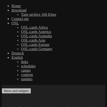
Home
download
Tape archive 160 Kbps
Contact me
QSL
QSL-cards Africa
QSL-cards America
QSL-cards Australia
QSL-cards Asia
QSL-cards Europe
QSL-cards Germany
Deutsch
English
links
schedules
camps
contests
updates
Skip
to
Menu and widgets
dxradio.de
DXing the world on shortwave
content