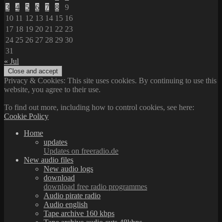
3
4
5
6
7
8
9
10
11
12
13
14
15
16
17
18
19
20
21
22
23
24
25
26
27
28
29
30
31
« Jul
Privacy & Cookies: This site uses cookies. By continuing to use this
website, you agree to their use.
To find out more, including how to control cookies, see here:
Cookie Policy
Home
updates
Updates on freeradio.de
New audio files
New audio logs
download
download free radio programmes
Audio pirate radio
Audio english
Tape archive 160 kbps