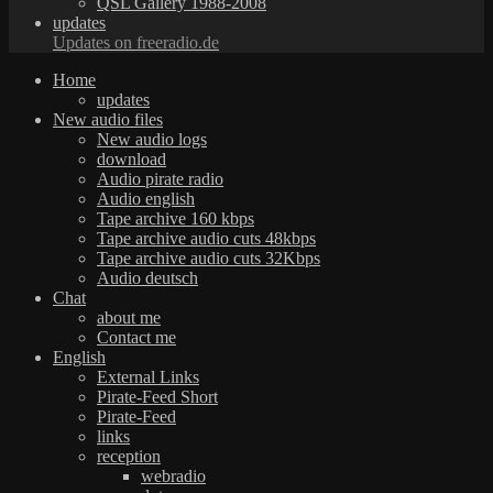
QSL Gallery 1988-2008
updates
Updates on freeradio.de
Home
updates
New audio files
New audio logs
download
Audio pirate radio
Audio english
Tape archive 160 kbps
Tape archive audio cuts 48kbps
Tape archive audio cuts 32Kbps
Audio deutsch
Chat
about me
Contact me
English
External Links
Pirate-Feed Short
Pirate-Feed
links
reception
webradio