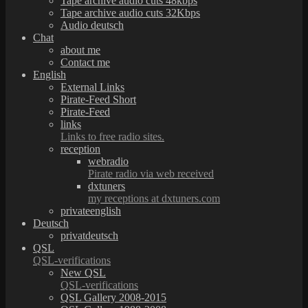
Tape archive audio cuts 48kbps
Tape archive audio cuts 32Kbps
Audio deutsch
Chat
about me
Contact me
English
External Links
Pirate-Feed Short
Pirate-Feed
links
Links to free radio sites.
reception
webradio
Pirate radio via web received
dxtuners
my receptions at dxtuners.com
privateenglish
Deutsch
privatdeutsch
QSL
QSL-verifications
New QSL
QSL-verifications
QSL Gallery 2008-2015