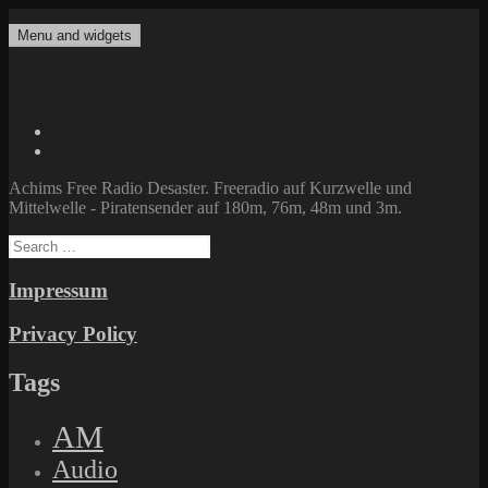
Skip
to
Menu and widgets
Achims Free Radio Desaster
Freeradio auf Kurzwelle und Mittelwelle – Piratensender auf 180m,
content
76m, 48m und 3m.
Twitter
Facebook
Achims Free Radio Desaster. Freeradio auf Kurzwelle und
Mittelwelle - Piratensender auf 180m, 76m, 48m und 3m.
Search
for:
Impressum
Privacy Policy
Tags
AM
Audio