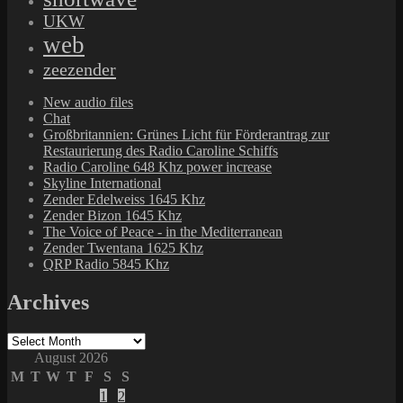
UKW
web
zeezender
New audio files
Chat
Großbritannien: Grünes Licht für Förderantrag zur
Restaurierung des Radio Caroline Schiffs
Radio Caroline 648 Khz power increase
Skyline International
Zender Edelweiss 1645 Khz
Zender Bizon 1645 Khz
The Voice of Peace - in the Mediterranean
Zender Twentana 1625 Khz
QRP Radio 5845 Khz
Archives
Archives
August 2026
M
T
W
T
F
S
S
1
2